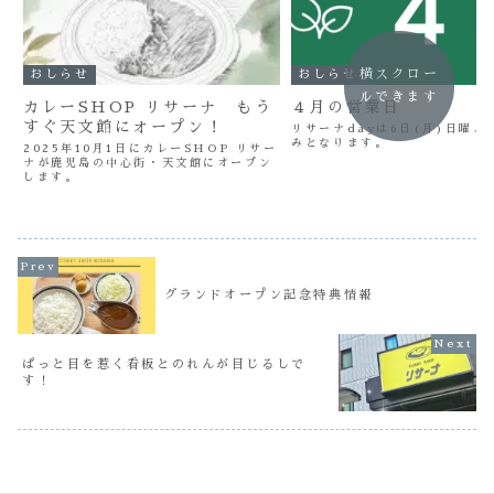
横スクロー
おしらせ
おしらせ
ルできます
カレーSHOP リサーナ もう
４月の営業日
すぐ天文館にオープン！
リサーナdayは6日(月)日曜、
みとなります。
2025年10月1日にカレーSHOP リサー
ナが鹿児島の中心街・天文館にオープン
します。
グランドオープン記念特典情報
ぱっと目を惹く看板とのれんが目じるしで
す！